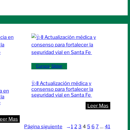
Cursos
, 
Slider
🩺🚦 Actualización médica y
consenso para fortalecer la
a en
seguridad vial en Santa Fe
la
e
:
Leer Mas
🩺
:
eer Mas
🚦
🔬
Página siguiente
→
1
2
3
4
5
6
7
…
41
Actualiza