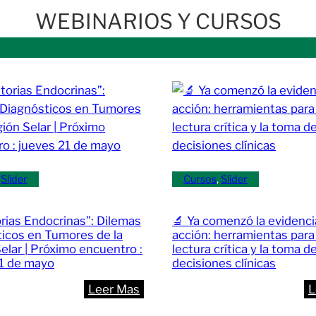
WEBINARIOS Y CURSOS
 
Slider
Cursos
, 
Slider
orias Endocrinas”: Dilemas
🔬 Ya comenzó la evidenci
icos en Tumores de la
acción: herramientas para 
elar | Próximo encuentro :
lectura crítica y la toma d
21 de mayo
decisiones clínicas
:
Leer Mas
L
🩺