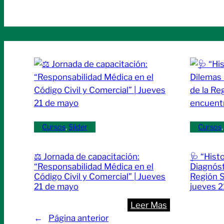
Cursos
, 
Slider
Cursos
,
⚖️ Jornada de capacitación:
🩺 “Hist
“Responsabilidad Médica en el
Diagnóst
Código Civil y Comercial” | Jueves
Región S
21 de mayo
jueves 
:
Leer Mas
⚖️
←
Página anterior