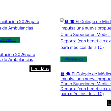
“Historias
Endocrinas”:
Dilemas
dad
Diagnósticos
en
Tumores
ebinarios
de
la
itación 2026 para
Región
s de Ambulancias
Webinarios
Selar
|
:
Leer Mas
🏫 🎓 El Colegio de Médic
Próximo
🚑
impulsa una nueva propue
encuentro
Capacitación
Curso Superior en Medici
:
2026
Deporte (con beneficio ex
jueves
para médicos de la 1C)
para
21
Choferes
L
de
de