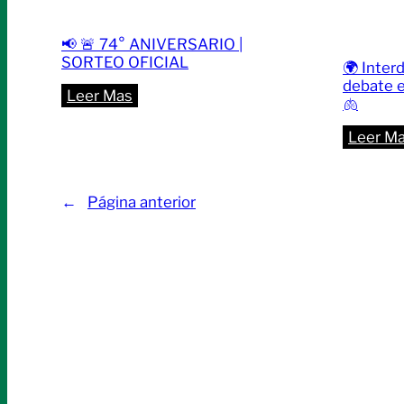
📢 🚨 74° ANIVERSARIO |
SORTEO OFICIAL
🌍 Interd
debate e
:
Leer Mas
🫁
📢
Leer M
🚨
74°
ANIVERSARIO
←
Página anterior
|
SORTEO
OFICIAL