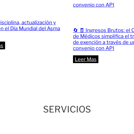
isciplina, actualización y
n el Día Mundial del Asma
🔄 🧾 Ingresos Brutos: el 
de Médicos simplifica el t
de exención a través de u
:
as
convenio con API
🌍
:
Leer Mas
Interdisciplina,
🔄
actualización
🧾
y
Ingresos
debate
Brutos:
en
el
el
Colegio
SERVICIOS
Día
de
Mundial
Médicos
del
simplifica
Asma