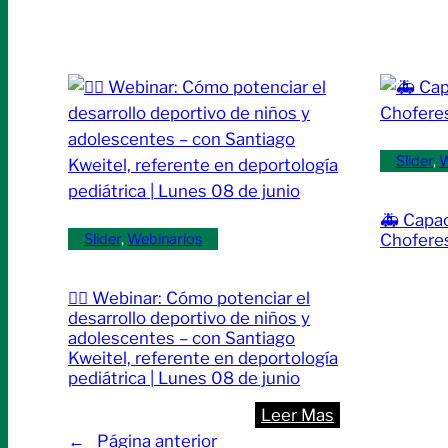
Jornada
de
capacitación:
“Responsabili
Médica
en
Slider
, 
W
el
Código
🚑 Capac
Civil
Chofere
Slider
, 
Webinarios
y
Comercial”
🏃‍♂️ Webinar: Cómo potenciar el
|
desarrollo deportivo de niños y
Jueves
adolescentes – con Santiago
21
Kweitel, referente en deportología
de
pediátrica | Lunes 08 de junio
mayo
:
Leer Mas
🏃‍♂️
←
Página anterior