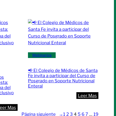
Ya
médica
comenzó
y
la
consens
evidencia
para
en
fortalece
acción:
la
herramientas
segurida
para
vial
Webinarios
la
en
lectura
Santa
📢 El Colegio de Médicos de Santa
crítica
Fe
Fe invita a participar del Curso de
os
y
Posgrado en Soporte Nutricional
sta:
la
Enteral
na del
toma
clusivo
:
Leer Mas
de
📢
decisiones
:
eer Mas
El
clínicas
🏫
Página siguiente
→
1
2
3
4
5
6
7
…
19
Colegio