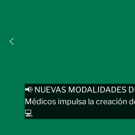
📢 NUEVAS MODALIDADES DE 
Médicos impulsa la creación d
💻