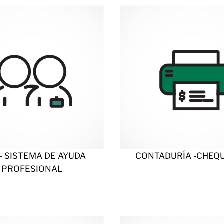
el
🫁
trámite
de
exención
a
través
de
un
convenio
con
API
– SISTEMA DE AYUDA
CONTADURÍA -CHEQ
PROFESIONAL