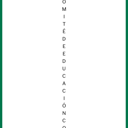
O
M
I
T
É
D
E
E
D
U
C
A
C
I
Ó
N
C
O