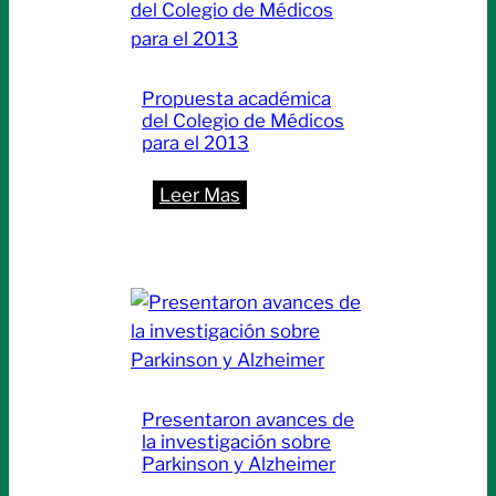
Propuesta académica
del Colegio de Médicos
para el 2013
:
Leer Mas
Propuesta
académica
del
Colegio
de
Médicos
para
Presentaron avances de
el
la investigación sobre
2013
Parkinson y Alzheimer