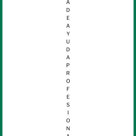
A
D
E
A
Y
U
D
A
P
R
O
F
E
S
I
O
N