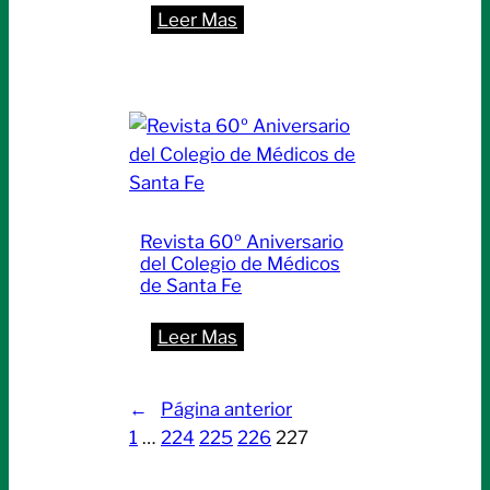
:
Leer Mas
Presentaron
avances
de
la
investigación
sobre
Parkinson
Revista 60º Aniversario
y
del Colegio de Médicos
Alzheimer
de Santa Fe
:
Leer Mas
Revista
60º
←
Página anterior
Aniversario
1
…
224
225
226
227
del
Colegio