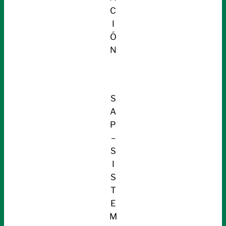
C
I
Ó
N
S
A
P
–
S
I
S
T
E
M