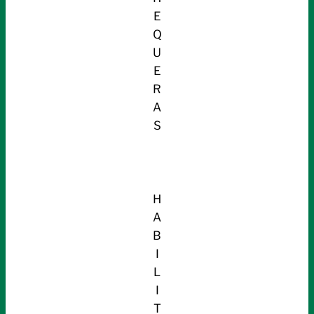
E
Q
U
E
R
A
S
H
A
B
I
L
I
T