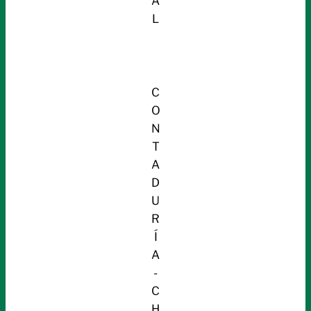
A
L
C
O
N
T
A
D
U
R
Í
A
-
C
H