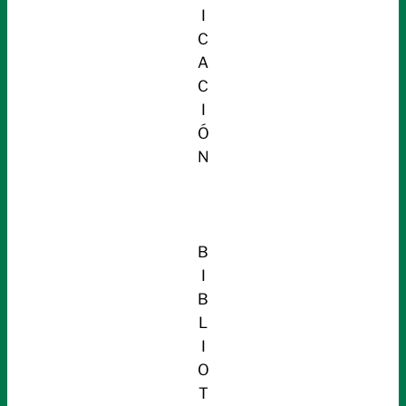
I
C
A
C
I
Ó
N
B
I
B
L
I
O
T