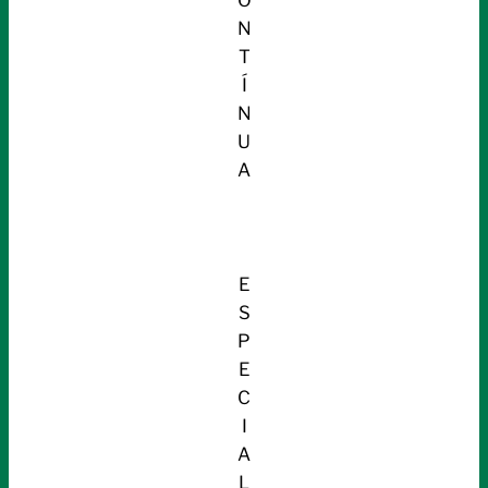
N
T
Í
N
U
A
E
S
P
E
C
I
A
L