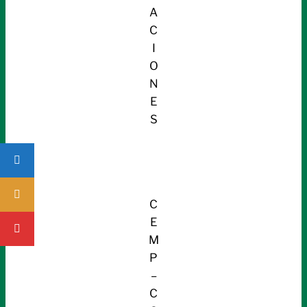
A
C
I
O
N
E
S
C
E
M
P
–
C