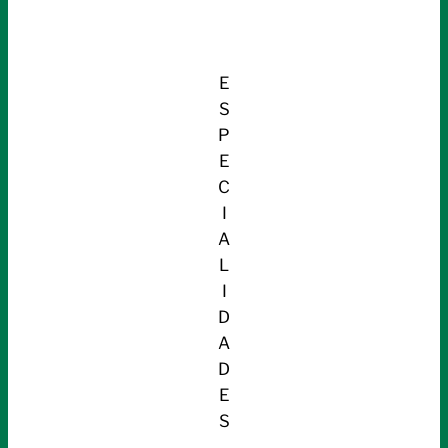
E
S
P
E
C
I
A
L
I
D
A
D
E
S