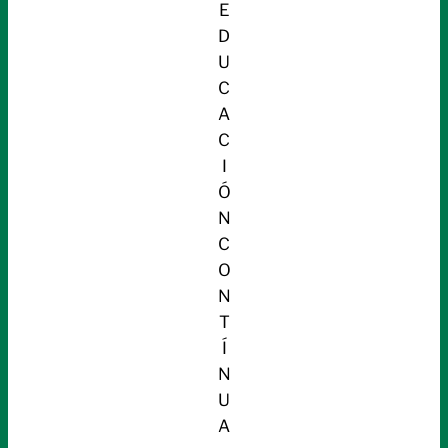
E
D
U
C
A
C
I
Ó
N
C
O
N
T
Í
N
U
A