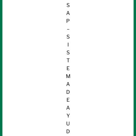
S
A
P
–
S
I
S
T
E
M
A
D
E
A
Y
U
D