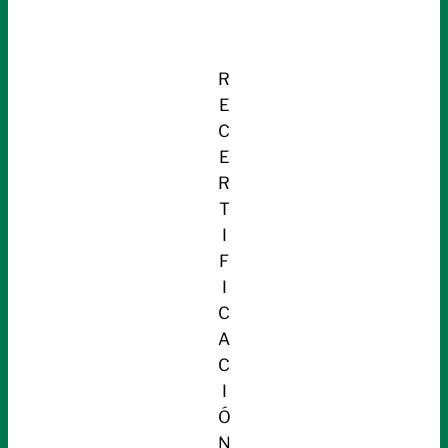
R
E
C
E
R
T
I
F
I
C
A
C
I
Ó
N