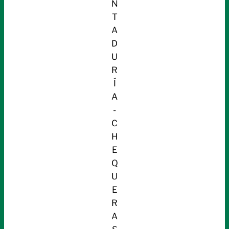
N
T
A
D
U
R
Í
A
-
C
H
E
Q
U
E
R
A