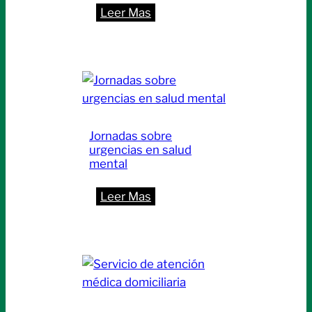
:
Leer Mas
Cronograma
de
entrevistas
Concurso
2014
Jornadas sobre
urgencias en salud
mental
:
Leer Mas
Jornadas
sobre
urgencias
en
salud
mental