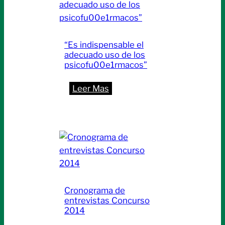
“Es indispensable el
adecuado uso de los
psicofu00e1rmacos”
:
Leer Mas
“Es
indispensable
el
adecuado
uso
de
los
Cronograma de
psicofu00e1rmacos”
entrevistas Concurso
2014