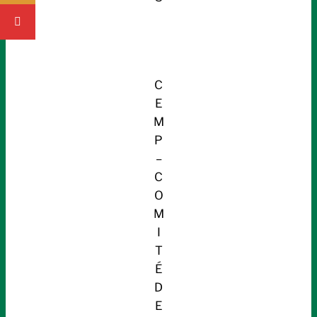
C
E
M
P
–
C
O
M
I
T
É
D
E