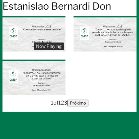
Estanislao Bernardi Don
Now Playing
1
of
123
Próximo