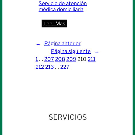
Servicio de atención
médica domiciliaria
:
Leer Mas
Servicio
de
←
Página anterior
atención
Página siguiente
→
médica
1
…
207
208
209
210
211
domiciliaria
212
213
…
227
SERVICIOS