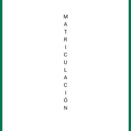
M
A
T
R
I
C
U
L
A
C
I
Ó
N