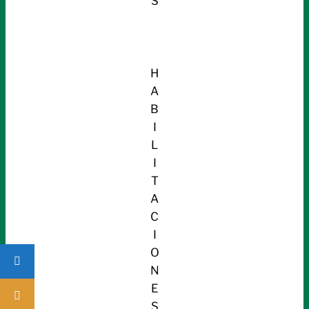
S
H
A
B
I
L
I
T
A
C
I
O
N
E
S