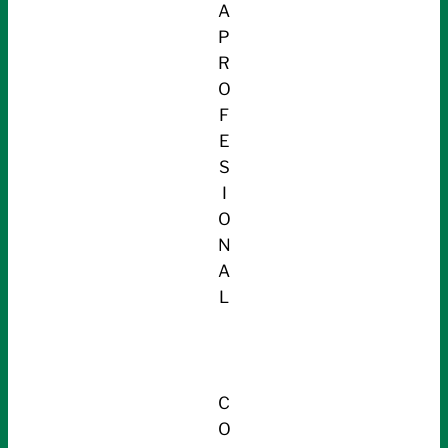
A
P
R
O
F
E
S
I
O
N
A
L
C
O