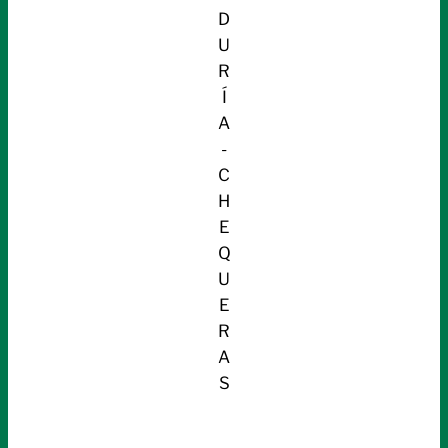
D
U
R
Í
A
-
C
H
E
Q
U
E
R
A
S