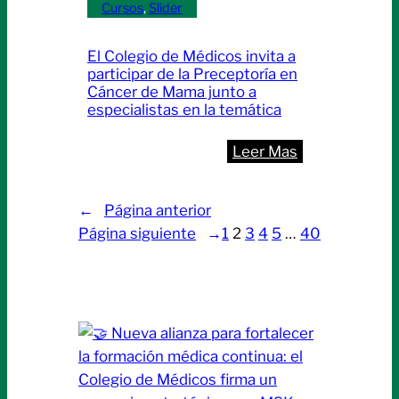
Cursos
, 
Slider
internacionale
en
El Colegio de Médicos invita a
trauma
participar de la Preceptoría en
Cáncer de Mama junto a
especialistas en la temática
:
Leer Mas
El
Colegio
←
Página anterior
de
Página siguiente
→
1
2
3
4
5
…
40
Médicos
invita
a
participar
de
la
Preceptoría