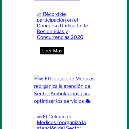
ya
está
📈 Récord de
disponible
participación en el
la
Concurso Unificado de
Revista
Residencias y
Concurrencias 2026
N.º
19
:
Leer Mas
📈
Récord
de
participación
en
el
Concurso
Unificado
📣 El Colegio de
de
Médicos reorganiza la
Residencias
atención del Sector