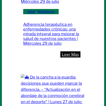
médica
continua:
Slider
, 
Webinarios
el
Colegio
Adherencia terapéutica en
de
enfermedades crónicas: una
Médicos
mirada integral para mejorar la
salud de nuestros pacientes |
firma
Miércoles 29 de julio
un
convenio
:
Leer Mas
estratégico
Adherencia
con
terapéutica
MSK
en
LATAM
enfermedades
crónicas:
una
mirada
integral