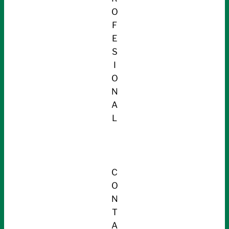
O
F
E
S
I
O
N
A
L
C
O
N
T
A