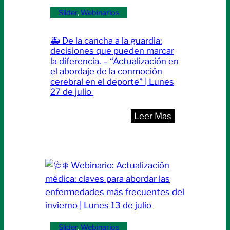
para
Slider
, 
Webinarios
mejorar
la
🚑 De la cancha a la guardia:
salud
decisiones que pueden marcar
de
la diferencia. – “Actualización en
el abordaje de la conmoción
nuestros
cerebral en el deporte” | Lunes
pacientes
27 de julio
|
Miércoles
:
Leer Mas
29
🚑
de
De
julio
la
cancha
a
la
guardia:
decisiones
Slider
, 
Webinarios