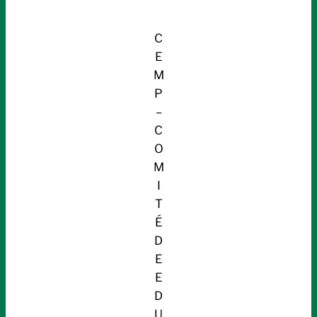
C
E
M
P
–
C
O
M
I
T
É
D
E
E
D
U