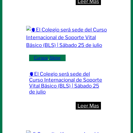
:
Leer Mas
🚑
Nueva
Diplomatura
Universitaria
en
Emergencias
Médicas:
Cursos
, 
Slider
una
propuesta
🫀El Colegio será sede del
innovadora
Curso Internacional de Soporte
para
Vital Básico (BLS) | Sábado 25
de julio
el
primer
:
Leer Mas
nivel
🫀
de
El
atención
Colegio
|Inicio: