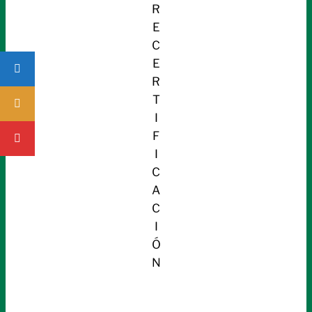
R
E
C
E
R
T
I
F
I
C
A
C
I
Ó
N