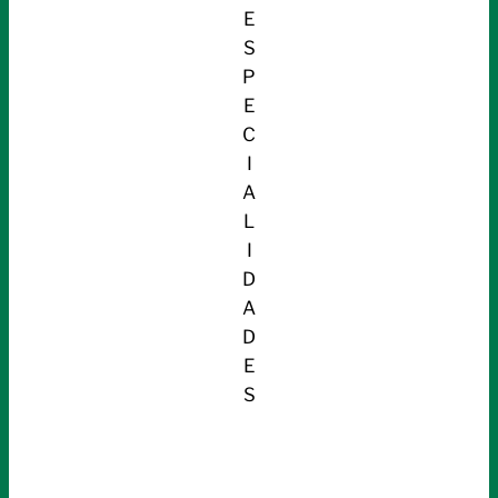
E
S
P
E
C
I
A
L
I
D
A
D
E
S