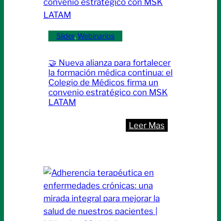
en
Cáncer
de
Slider
, 
Webinarios
Mama
junto
🤝 Nueva alianza para fortalecer
a
la formación médica continua: el
especialistas
Colegio de Médicos firma un
convenio estratégico con MSK
en
LATAM
la
temática
:
Leer Mas
🤝
Nueva
alianza
para
fortalecer
la
formación