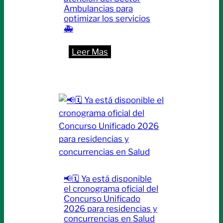
y
Ambulancias para
optimizar los servicios
Concurrencias
🚑
2026
:
Leer Mas
📣
El
Colegio
de
Médicos
reorganiza
la
atención
del
📢🗓️ Ya está disponible
Sector
el cronograma oficial del
Ambulancias
Concurso Unificado
para
2026 para residencias y
concurrencias en Salud
optimizar