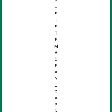
P
–
S
I
S
T
E
M
A
D
E
A
Y
U
D
A
P
R