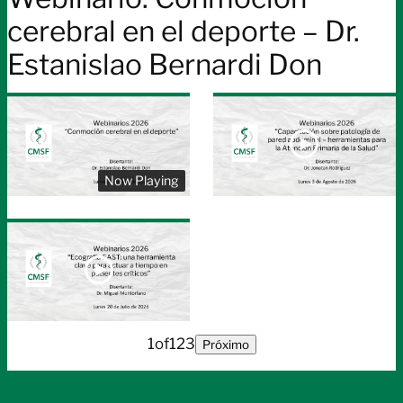
|
frecuentes
cerebral en el deporte – Dr.
Lunes
del
27
Estanislao Bernardi Don
invierno
de
|
julio
Lunes
13
de
julio
Now Playing
1
of
123
Próximo