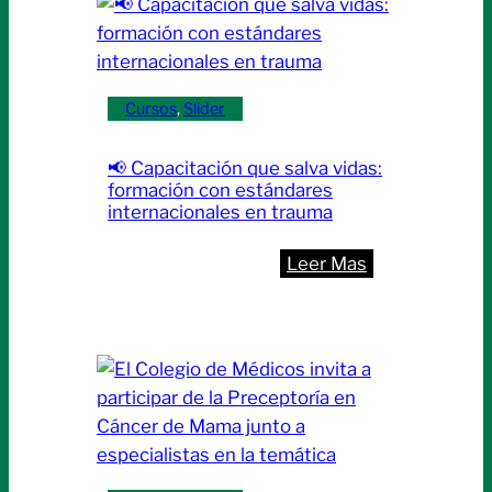
será
sábado
sede
6
del
de
Curso
Cursos
, 
Slider
junio
Internacional
de
📢 Capacitación que salva vidas:
Soporte
formación con estándares
Vital
internacionales en trauma
Básico
:
Leer Mas
(BLS)
📢
|
Capacitación
Sábado
que
25
salva
de
vidas:
julio
formación
con
estándares