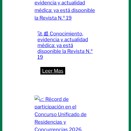
🚀 📰 Conocimiento,
evidencia y actualidad
médica: ya está
disponible la Revista N.º
19
:
Leer Mas
🚀
📰
Conocimiento,
evidencia
y
actualidad
médica: