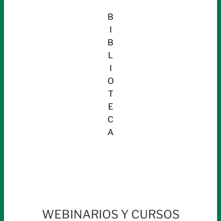
B
I
B
L
I
O
T
E
C
A
WEBINARIOS Y CURSOS