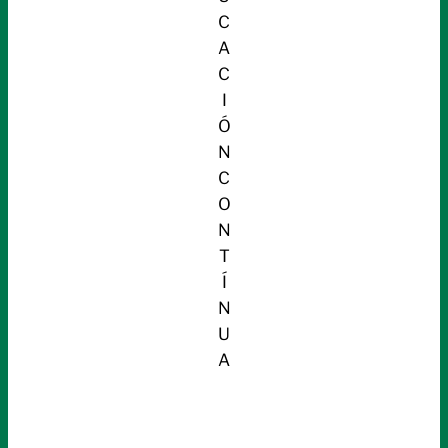
C
A
C
I
Ó
N
C
O
N
T
Í
N
U
A