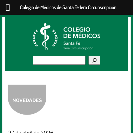
Colegio de Médicos de Santa Fe 1era Circunscripción
Saltar
al
contenido
Buscar
27 de abril de 2026