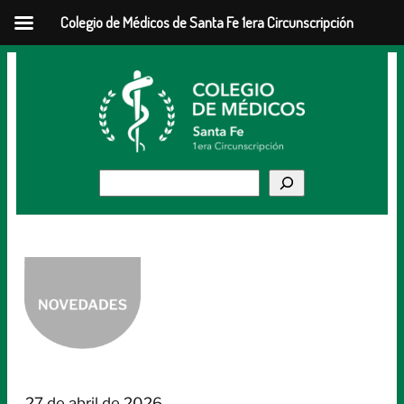
Colegio de Médicos de Santa Fe 1era Circunscripción
Saltar
al
contenido
Buscar
27 de abril de 2026