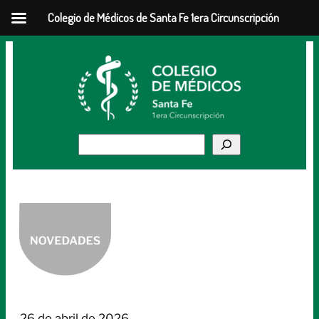
Colegio de Médicos de Santa Fe 1era Circunscripción
Saltar
al
contenido
Buscar
26 de abril de 2026