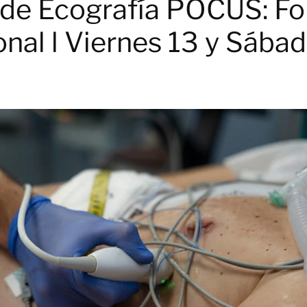
 de Ecografía POCUS: Fo
ional l Viernes 13 y Sáb