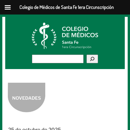
Colegio de Médicos de Santa Fe 1era Circunscripción
Saltar
al
contenido
Buscar
25 de octubre de 2025