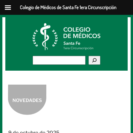
Colegio de Médicos de Santa Fe 1era Circunscripción
Saltar
al
contenido
Buscar
9 de octubre de 2025