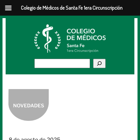
Colegio de Médicos de Santa Fe 1era Circunscripción
Saltar
al
contenido
Buscar
8 de agosto de 2025