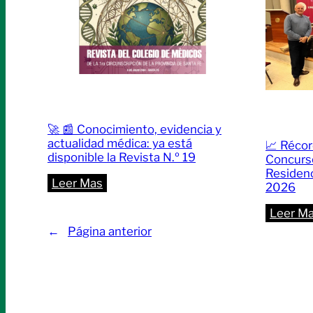
🚀 📰 Conocimiento, evidencia y
actualidad médica: ya está
📈 Récor
disponible la Revista N.º 19
Concurso
Residenc
:
Leer Mas
2026
🚀
Leer M
📰
←
Página anterior
Conocimiento,
evidencia
y
actualidad
médica: