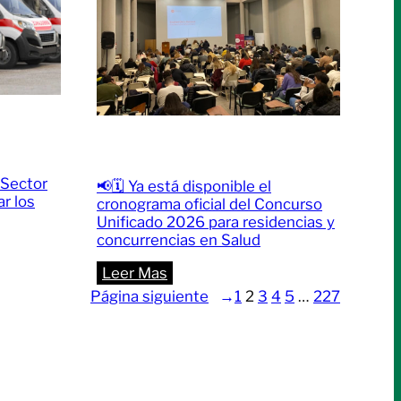
 Sector
📢🗓️ Ya está disponible el
r los
cronograma oficial del Concurso
Unificado 2026 para residencias y
concurrencias en Salud
:
Leer Mas
📢
Página siguiente
→
1
2
3
4
5
…
227
🗓️
Ya
está
disponible