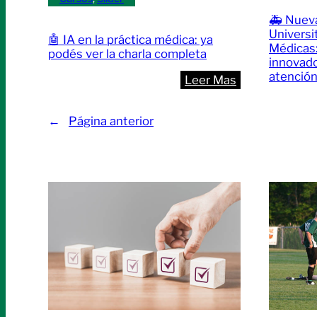
🚑 Nuev
Universi
🤖 IA en la práctica médica: ya
Médicas
podés ver la charla completa
innovado
atención
:
Leer Mas
🤖
IA
←
Página anterior
en
la
práctica
médica:
ya
podés
ver
la
charla
completa