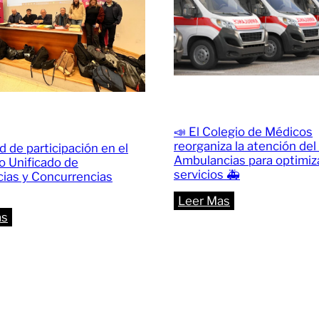
📣 El Colegio de Médicos
reorganiza la atención del
d de participación en el
Ambulancias para optimiza
 Unificado de
servicios 🚑
ias y Concurrencias
:
Leer Mas
:
as
📣
📈
El
Récord
Colegio
de
de
participación
Médicos
en
reorganiza