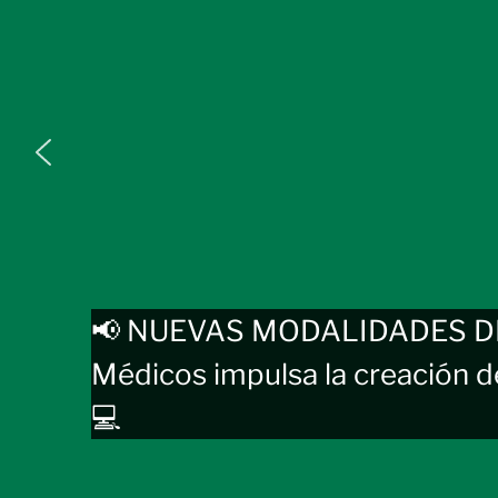
📢 NUEVAS MODALIDADES DE 
Médicos impulsa la creación d
💻