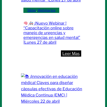
Slider
, 
Webinarios
¡Nuevo Webinar !
“Capacitación online sobre
manejo de urgencias y
emergencias en salud mental”
|Lunes 27 de abril
:
Leer Mas
¡Nuevo
Webinar
!
“Capacitación
online
sobre