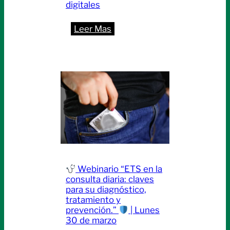
digitales
:
Leer Mas
Actualización
de
correo
electrónico
–
Paso
clave
para
los
Webinario “ETS en la
nuevos
consulta diaria: claves
sistemas
para su diagnóstico,
tratamiento y
digitales
prevención.”
| Lunes
30 de marzo