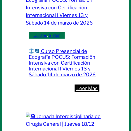
experiencia
y
el
arte
de
Cursos
, 
Slider
la
práctica
Curso Presencial de
clínica
Ecografía POCUS: Formación
|Inicio:
Intensiva con Certificación
Internacional l Viernes 13 y
jueves
Sábado 14 de marzo de 2026
19
de
:
Leer Mas
marzo
Curso
Presencial
de