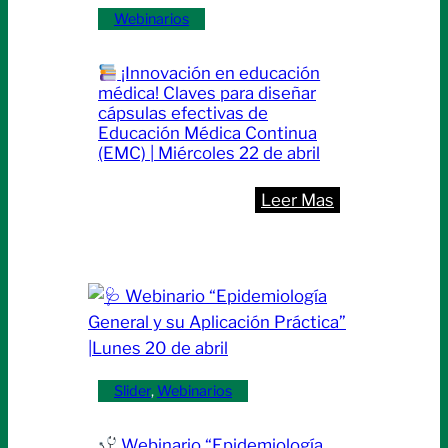
manejo
Webinarios
de
urgencias
¡Innovación en educación
y
médica! Claves para diseñar
emergencias
cápsulas efectivas de
Educación Médica Continua
en
(EMC) | Miércoles 22 de abril
salud
mental”
:
Leer Mas
|Lunes
27
¡Innovación
de
en
abril
educación
médica!
Claves
para
Slider
, 
Webinarios
diseñar
cápsulas
Webinario “Epidemiología