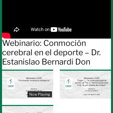
mejorar
la
prevención,
el
control
y
la
Webinario: Conmoción
calidad
cerebral en el deporte – Dr.
de
vida
Estanislao Bernardi Don
de
los
pacientes
Now Playing