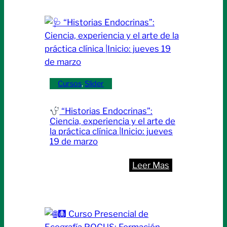
Instituto
de
Formación
en
Salud
presentó
Cursos
, 
Slider
dos
nuevas
“Historias Endocrinas”:
diplomaturas
Ciencia, experiencia y el arte de
universitarias
la práctica clínica |Inicio: jueves
19 de marzo
|
Inicio:
:
Leer Mas
Abril
de
“Historias
2026
Endocrinas”:
Ciencia,