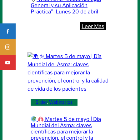
efectivas
General y su Aplicación
de
Práctica” |Lunes 20 de abril
Educación
:
Leer Mas
Médica
Continua
Webinario
(EMC)
“Epidemiologí
|
General
Miércoles
y
22
su
de
Aplicación
abril
Práctica”
|Lunes
Slider
, 
Webinarios
20
de
Martes 5 de mayo | Día
abril
Mundial del Asma: claves
científicas para mejorar la
prevención, el control y la