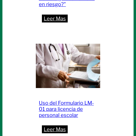
en riesgo?”
:
Leer Mas
“Bullying,
u00bfdignidad
humana
en
riesgo?”
Uso del Formulario LM-
01 para licencia de
personal escolar
:
Leer Mas