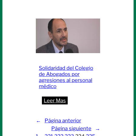
Uso
del
Formulario
LM-
01
para
licencia
de
personal
Solidaridad del Colegio
escolar
de Abogados por
agresiones al personal
médico
:
Leer Mas
Solidaridad
del
←
Página anterior
Colegio
Página siguiente
→
de