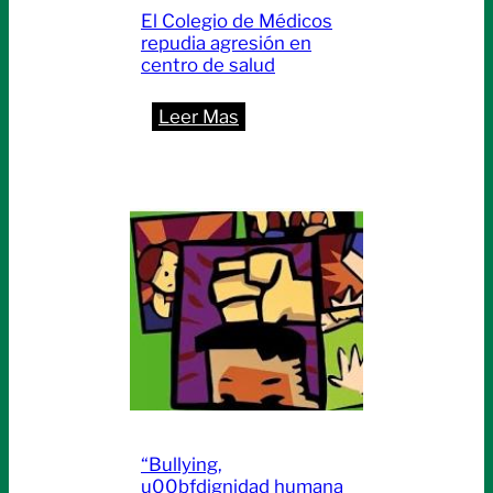
El Colegio de Médicos
repudia agresión en
centro de salud
:
Leer Mas
El
Colegio
de
Médicos
repudia
agresión
en
centro
de
salud
“Bullying,
u00bfdignidad humana