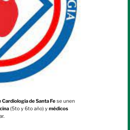
 Cardiología de Santa Fe
se unen
cina
(5to y 6to año) y
médicos
ar.