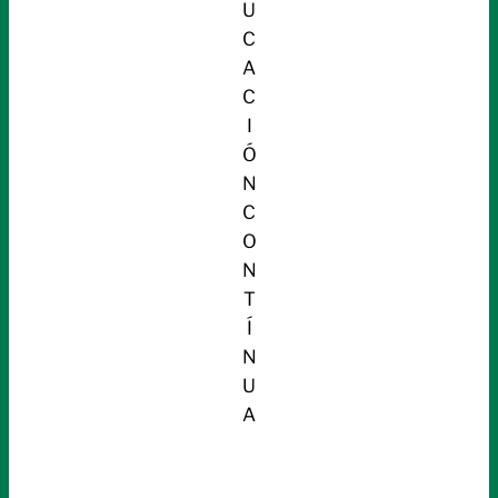
U
C
A
C
I
Ó
N
C
O
N
T
Í
N
U
A