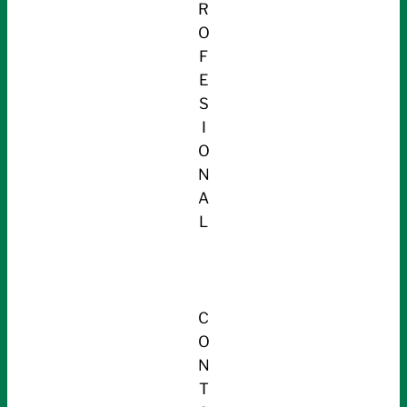
R
O
F
E
S
I
O
N
A
L
C
O
N
T