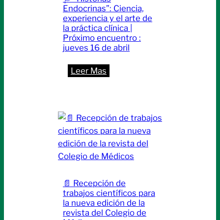
Bilinkis
Endocrinas”: Ciencia,
en
experiencia y el arte de
Santa
la práctica clínica |
Próximo encuentro :
Fe
jueves 16 de abril
:
Leer Mas
🩺
“Historias
Endocrinas”:
Ciencia,
experiencia
y
el
arte
📄 Recepción de
de
trabajos científicos para
la
la nueva edición de la
práctica
revista del Colegio de