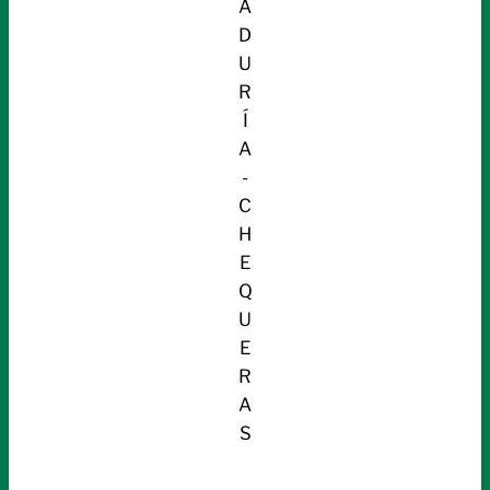
A
D
U
R
Í
A
-
C
H
E
Q
U
E
R
A
S