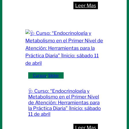
2026
:
Leer Mas
con
📚
un
📊
encuentro
TRANSFORM
con
TU
foco
PRÁCTICA
en
CLÍNICA
innovación
:
y
Aprende
trabajo
a
Cursos
, 
Slider
multidisciplina
aplicar
evidencia
🩺 Curso: “Endocrinología y
científica
Metabolismo en el Primer Nivel
con
de Atención: Herramientas para
la Práctica Diaria” |Inicio: sábado
criterio
11 de abril
|Inicio:
miércoles
:
Leer Mas