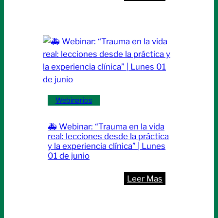
📢
El
Colegio
de
Médicos
de
Santa
Fe
Webinarios
invita
a
🚑 Webinar: “Trauma en la vida
participar
real: lecciones desde la práctica
del
y la experiencia clínica” | Lunes
01 de junio
Curso
de
:
Leer Mas
Posgrado
🚑
en
Webinar:
Soporte
“Trauma