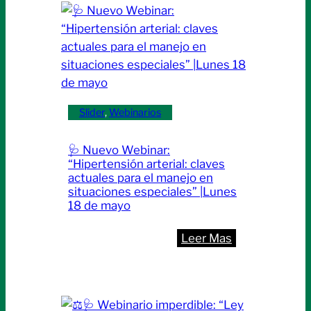
Nutricional
en
Enteral
la
vida
real:
lecciones
desde
Slider
, 
Webinarios
la
práctica
🩺 Nuevo Webinar:
y
“Hipertensión arterial: claves
la
actuales para el manejo en
situaciones especiales” |Lunes
experiencia
18 de mayo
clínica”
|
:
Leer Mas
Lunes
🩺
01
Nuevo
de
Webinar:
junio
“Hipertensión