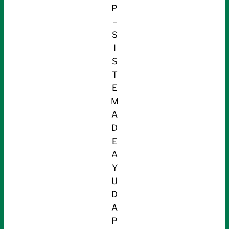
P
–
S
I
S
T
E
M
A
D
E
A
Y
U
D
A
P