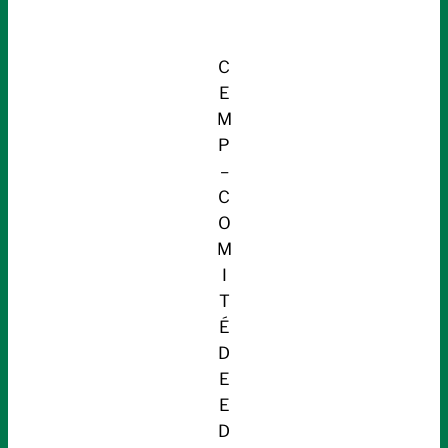
C
E
M
P
–
C
O
M
I
T
É
D
E
E
D