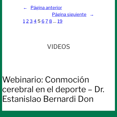
🩺
←
Página anterior
Webinario
Página siguiente
→
imperdible:
1
2
3
4
5
6
7
8
…
19
“Ley
Nicolás:
la
hora
VIDEOS
de
la
reglamentació
Ley
Webinario: Conmoción
27.797
de
cerebral en el deporte – Dr.
Calidad
Estanislao Bernardi Don
y
Seguridad
Sanitaria