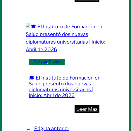
29
🩺
de
Curso:
abril
“Endocrinolog
y
Metabolismo
en
el
Primer
Cursos
, 
Slider
Nivel
de
🎓 El Instituto de Formación en
Atención:
Salud presentó dos nuevas
Herramientas
diplomaturas universitarias |
Inicio: Abril de 2026
para
la
:
Leer Mas
Práctica
🎓
Diaria”
El
|Inicio:
←
Página anterior