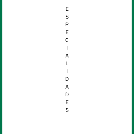
E
S
P
E
C
I
A
L
I
D
A
D
E
S