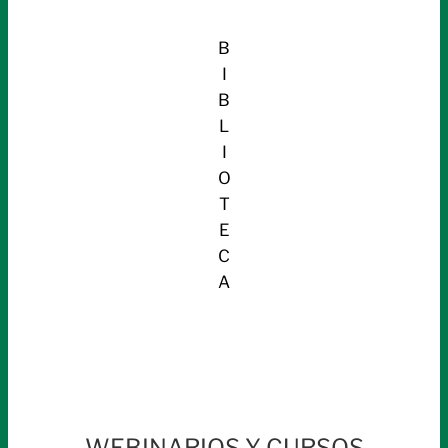
B
I
B
L
I
O
T
E
C
A
WEBINARIOS Y CURSOS