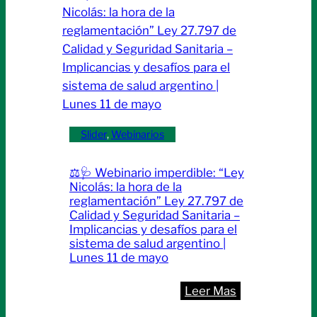
arterial:
claves
actuales
para
el
manejo
en
Slider
, 
Webinarios
situaciones
especiales”
⚖️🩺 Webinario imperdible: “Ley
|Lunes
Nicolás: la hora de la
18
reglamentación” Ley 27.797 de
Calidad y Seguridad Sanitaria –
de
Implicancias y desafíos para el
mayo
sistema de salud argentino |
Lunes 11 de mayo
:
Leer Mas
⚖️