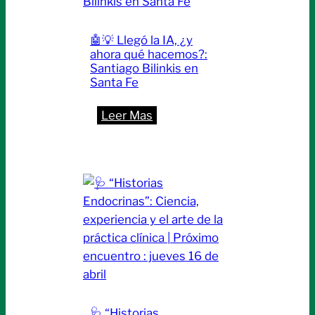
las
Residencias
🤖💡 Llegó la IA, ¿y
en
ahora qué hacemos?:
Salud
Santiago Bilinkis en
Mental
Santa Fe
Comunitaria
:
Leer Mas
|
🤖
Miércoles
💡
6
Llegó
de
la
mayo
IA,
¿y
ahora
qué
hacemos?:
Santiago
🩺 “Historias