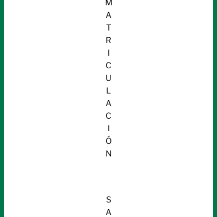
M
A
T
R
I
C
U
L
A
C
I
Ó
N
S
A