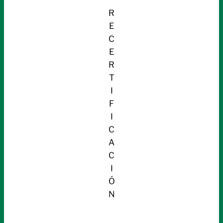
R
E
C
E
R
T
I
F
I
C
A
C
I
Ó
N