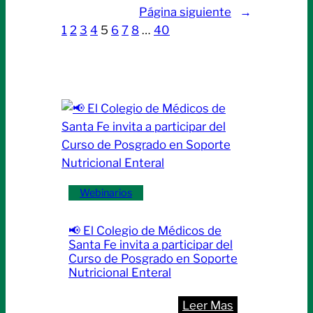
Instituto
sábado
Página siguiente
→
de
11
1
2
3
4
5
6
7
8
…
40
Formación
de
en
abril
Salud
presentó
dos
nuevas
diplomaturas
universitarias
|
Webinarios
Inicio:
Abril
📢 El Colegio de Médicos de
de
Santa Fe invita a participar del
2026
Curso de Posgrado en Soporte
Nutricional Enteral
:
Leer Mas