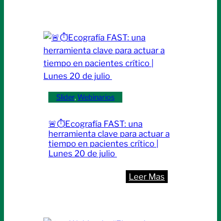
Médica
en
el
Código
Civil
y
Comercial”
|
Slider
, 
Webinarios
Jueves
21
🚨⏱️Ecografía FAST: una
de
herramienta clave para actuar a
mayo
tiempo en pacientes crítico |
Lunes 20 de julio
:
Leer Mas
🚨
⏱️
Ecografía