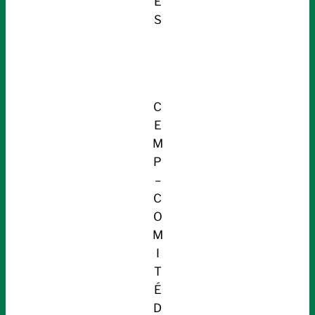
E
S
C
E
M
P
–
C
O
M
I
T
É
D