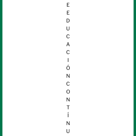
E
E
D
U
C
A
C
I
Ó
N
C
O
N
T
Í
N
U