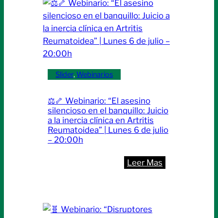
FAST:
una
herramienta
clave
para
actuar
Slider
, 
Webinarios
a
tiempo
⚖️🦴 Webinario: “El asesino
en
silencioso en el banquillo: Juicio
pacientes
a la inercia clínica en Artritis
Reumatoidea” | Lunes 6 de julio
crítico
– 20:00h
|
Lunes
:
Leer Mas
20
⚖️
de
🦴
julio
Webinario:
“El