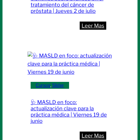
tratamiento del cáncer de
próstata | Jueves 2 de julio
:
Leer Mas
🔬
Innovación
y
precisión:
el
Lu-
PSMA
Cursos
, 
Slider
en
foco
🩺 MASLD en foco:
–
actualización clave para la
Encuentro
práctica médica | Viernes 19 de
junio
científico
sobre
:
Leer Mas
avances