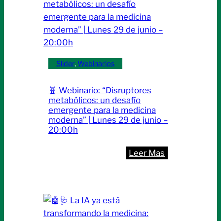
asesino
silencioso
en
el
banquillo:
Slider
, 
Webinarios
Juicio
a
🧬 Webinario: “Disruptores
la
metabólicos: un desafío
inercia
emergente para la medicina
moderna” | Lunes 29 de junio –
clínica
20:00h
en
Artritis
:
Leer Mas
Reumatoidea”
🧬
|
Webinario:
Lunes
“Disruptores
6
metabólicos:
de
un