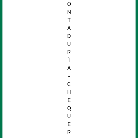
O
N
T
A
D
U
R
Í
A
-
C
H
E
Q
U
E
R