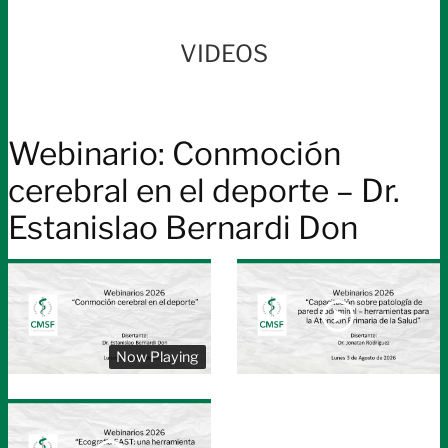
transformand
la
VIDEOS
medicina:
conoce
cómo
Webinario: Conmoción
aprovecharla
en
cerebral en el deporte – Dr.
tu
Estanislao Bernardi Don
práctica
diaria
profesional
|
Viernes
26
Now Playing
de
junio
–