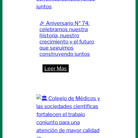
descuento
exclusivo
en
🎉 Aniversario Nº 74:
el
celebramos nuestra
Jockey
historia, nuestro
Club
crecimiento y el futuro
que seguimos
Santa
construyendo juntos
Fe
🏌️‍♀️
:
Leer Mas
🎉
Aniversario
Nº
74:
celebramos
nuestra
historia,
nuestro