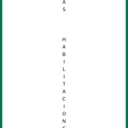
A
S
H
A
B
I
L
I
T
A
C
I
O
N