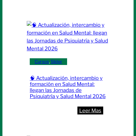
🩺
en
MASLD
el
en
tratamiento
foco:
del
actualización
cáncer
clave
de
para
próstata
la
Cursos
, 
Slider
|
práctica
Jueves
médica
2
🧠 Actualización, intercambio y
|
formación en Salud Mental:
de
Viernes
llegan las Jornadas de
julio
Psiquiatría y Salud Mental 2026
19
de
:
Leer Mas
junio
🧠
Actualización,
intercambio