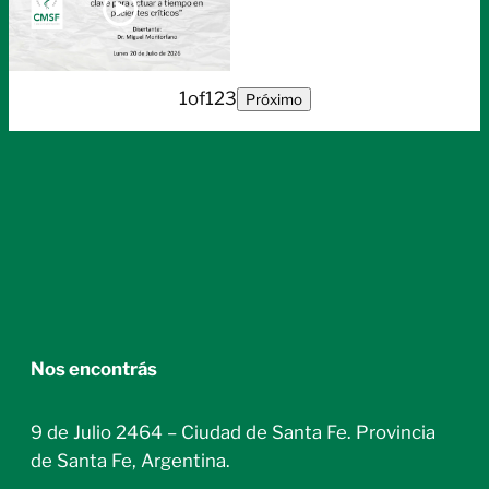
19:00h
1
of
123
Próximo
Nos encontrás
9 de Julio 2464 – Ciudad de Santa Fe. Provincia
de Santa Fe, Argentina.