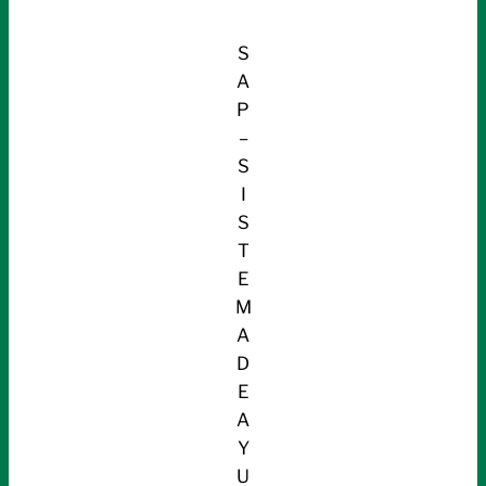
S
A
P
–
S
I
S
T
E
M
A
D
E
A
Y
U