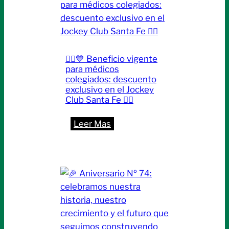
🏃‍♂️💙 Beneficio vigente
para médicos
colegiados: descuento
exclusivo en el Jockey
Club Santa Fe 🏌️‍♀️
:
Leer Mas
🏃‍♂️
💙
Beneficio
vigente
para
médicos
colegiados: