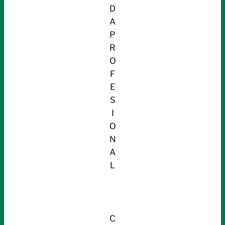
D
A
P
R
O
F
E
S
I
O
N
A
L
C