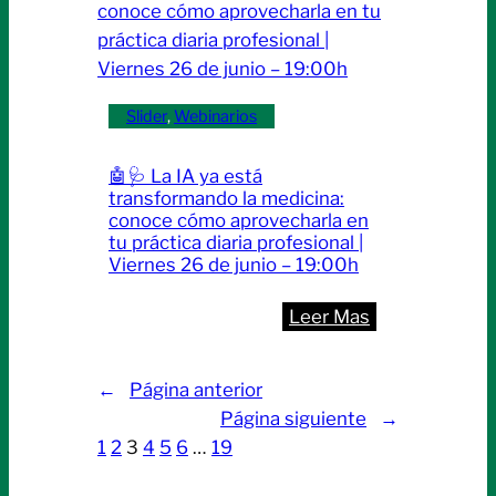
julio
desafío
–
emergente
20:00h
para
la
Slider
, 
Webinarios
medicina
moderna”
🤖🩺 La IA ya está
|
transformando la medicina:
Lunes
conoce cómo aprovecharla en
tu práctica diaria profesional |
29
Viernes 26 de junio – 19:00h
de
junio
:
Leer Mas
–
🤖
20:00h
🩺
←
Página anterior
La
Página siguiente
→
IA
1
2
3
4
5
6
…
19
ya
está