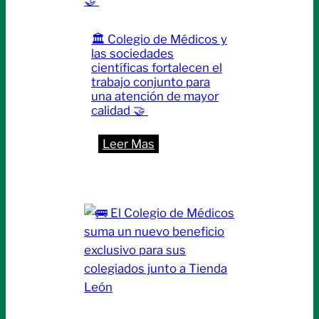
crecimiento
y
🏛️ Colegio de Médicos y
el
las sociedades
futuro
científicas fortalecen el
que
trabajo conjunto para
una atención de mayor
seguimos
calidad 🤝
construyendo
juntos
:
Leer Mas
🏛️
Colegio
de
Médicos
y
las
sociedades
científicas
fortalecen