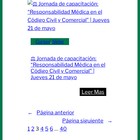
y
formación
en
Salud
Mental:
Cursos
, 
Slider
llegan
las
⚖️ Jornada de capacitación:
Jornadas
“Responsabilidad Médica en el
de
Código Civil y Comercial” |
Jueves 21 de mayo
Psiquiatría
y
:
Leer Mas
Salud
⚖️
Mental
Jornada
2026
←
Página anterior
de
Página siguiente
→
capacitación:
1
2
3
4
5
6
…
40
“Responsabili