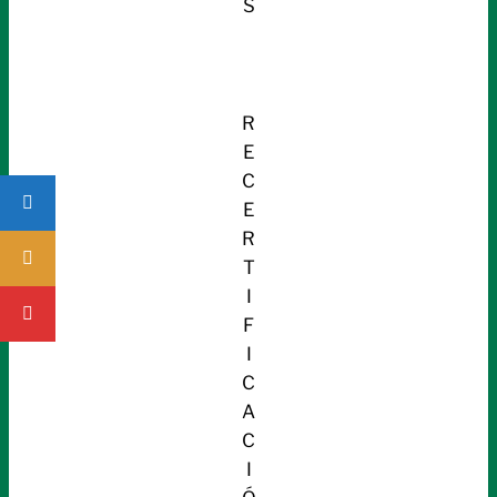
S
R
E
C
E
R
T
I
F
I
C
A
C
I