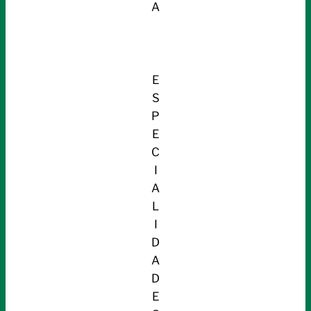
A
E
S
P
E
C
I
A
L
I
D
A
D
E